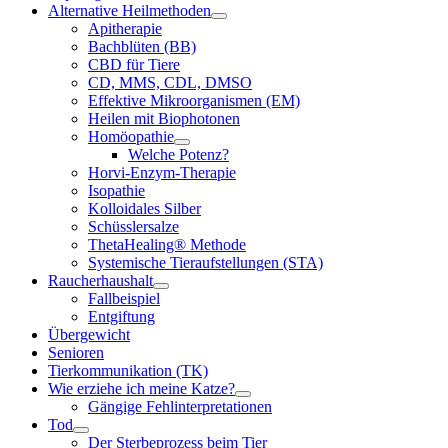
Alternative Heilmethoden
Apitherapie
Bachblüten (BB)
CBD für Tiere
CD, MMS, CDL, DMSO
Effektive Mikroorganismen (EM)
Heilen mit Biophotonen
Homöopathie
Welche Potenz?
Horvi-Enzym-Therapie
Isopathie
Kolloidales Silber
Schüsslersalze
ThetaHealing® Methode
Systemische Tieraufstellungen (STA)
Raucherhaushalt
Fallbeispiel
Entgiftung
Übergewicht
Senioren
Tierkommunikation (TK)
Wie erziehe ich meine Katze?
Gängige Fehlinterpretationen
Tod
Der Sterbeprozess beim Tier