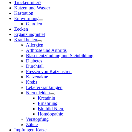
Trockenfutter?
Katzen und Wasser
Kastration
Entwurmung
Giardien
Zecken
Ergänzungmittel
Krankheiten
Allergien
Arthrose und Arthritis
Blasenentzündung und Steinbildung
Diabetes
Durchfall
Fressen von Katzenstreu
Katzenakne
Krebs
Lebererkrankungen
Nierenleiden
Kreatinin
Ernährung
Blutbild Niere
Homöopathie
Verstopfung
Zähne
Impfungen Katze