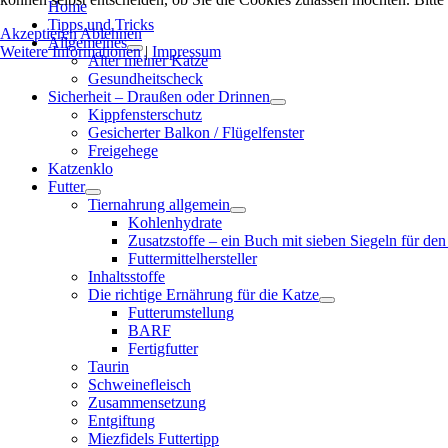
Home
Tipps und Tricks
Akzeptieren
Ablehnen
Allgemeines
Weitere Informationen
|
Impressum
Alter meiner Katze
Gesundheitscheck
Sicherheit – Draußen oder Drinnen
Kippfensterschutz
Gesicherter Balkon / Flügelfenster
Freigehege
Katzenklo
Futter
Tiernahrung allgemein
Kohlenhydrate
Zusatzstoffe – ein Buch mit sieben Siegeln für den
Futtermittelhersteller
Inhaltsstoffe
Die richtige Ernährung für die Katze
Futterumstellung
BARF
Fertigfutter
Taurin
Schweinefleisch
Zusammensetzung
Entgiftung
Miezfidels Futtertipp