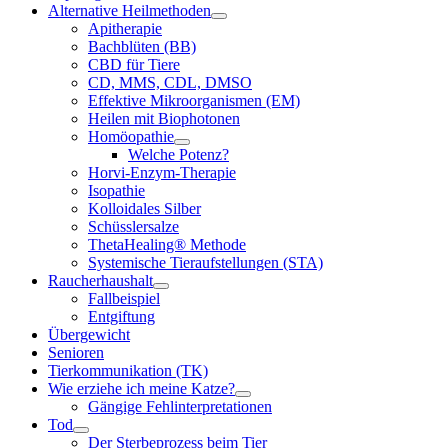
Alternative Heilmethoden
Apitherapie
Bachblüten (BB)
CBD für Tiere
CD, MMS, CDL, DMSO
Effektive Mikroorganismen (EM)
Heilen mit Biophotonen
Homöopathie
Welche Potenz?
Horvi-Enzym-Therapie
Isopathie
Kolloidales Silber
Schüsslersalze
ThetaHealing® Methode
Systemische Tieraufstellungen (STA)
Raucherhaushalt
Fallbeispiel
Entgiftung
Übergewicht
Senioren
Tierkommunikation (TK)
Wie erziehe ich meine Katze?
Gängige Fehlinterpretationen
Tod
Der Sterbeprozess beim Tier