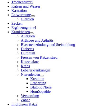
Trockenfutter?
Katzen und Wasser
Kastration
Entwurmung
Giardien
Zecken
Ergänzungmittel
Krankheiten
Allergien
Arthrose und Arthritis
Blasenentzündung und Steinbildung
Diabetes
Durchfall
Fressen von Katzenstreu
Katzenakne
Krebs
Lebererkrankungen
Nierenleiden
Kreatinin
Ernährung
Blutbild Niere
Homöopathie
Verstopfung
Zähne
Impfungen Katze