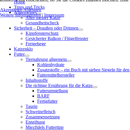
Home
Tipps und Tricks
Akzeptieren
Ablehnen
Allgemeines
Weitere Informationen
|
Impressum
Alter meiner Katze
Gesundheitscheck
Sicherheit – Draußen oder Drinnen
Kippfensterschutz
Gesicherter Balkon / Flügelfenster
Freigehege
Katzenklo
Futter
Tiernahrung allgemein
Kohlenhydrate
Zusatzstoffe – ein Buch mit sieben Siegeln für den
Futtermittelhersteller
Inhaltsstoffe
Die richtige Ernährung für die Katze
Futterumstellung
BARF
Fertigfutter
Taurin
Schweinefleisch
Zusammensetzung
Entgiftung
Miezfidels Futtertipp