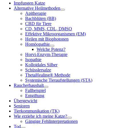
Impfungen Katze
Alternative Heilmethoden
Apitherapie
Bachblüten (BB)
CBD für Tiere
CD, MMS, CDL, DMSO
Effektive Mikroorganismen (EM)
Heilen mit Biophotonen
Homöopathie
Welche Potenz?
Horvi-Enzym-Therapie
Isopathie
Kolloidales Silber
Schüsslersalze
ThetaHealing® Methode
Systemische Tieraufstellungen (STA)
Raucherhaushalt
Fallbeispiel
Entgiftung
Übergewicht
Senioren
Tierkommunikation (TK)
Wie erziehe ich meine Katze?
Gängige Fehlinterpretationen
Tod