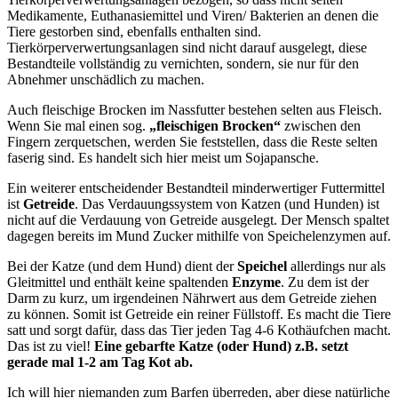
Medikamente, Euthanasiemittel und Viren/ Bakterien an denen die
Tiere gestorben sind, ebenfalls enthalten sind.
Tierkörperverwertungsanlagen sind nicht darauf ausgelegt, diese
Bestandteile vollständig zu vernichten, sondern, sie nur für den
Abnehmer unschädlich zu machen.
Auch fleischige Brocken im Nassfutter bestehen selten aus Fleisch.
Wenn Sie mal einen sog.
„fleischigen Brocken“
zwischen den
Fingern zerquetschen, werden Sie feststellen, dass die Reste selten
faserig sind. Es handelt sich hier meist um Sojapansche.
Ein weiterer entscheidender Bestandteil minderwertiger Futtermittel
ist
Getreide
. Das Verdauungssystem von Katzen (und Hunden) ist
nicht auf die Verdauung von Getreide ausgelegt. Der Mensch spaltet
dagegen bereits im Mund Zucker mithilfe von Speichelenzymen auf.
Bei der Katze (und dem Hund) dient der
Speichel
allerdings nur als
Gleitmittel und enthält keine spaltenden
Enzyme
. Zu dem ist der
Darm zu kurz, um irgendeinen Nährwert aus dem Getreide ziehen
zu können. Somit ist Getreide ein reiner Füllstoff. Es macht die Tiere
satt und sorgt dafür, dass das Tier jeden Tag 4-6 Kothäufchen macht.
Das ist zu viel!
Eine gebarfte Katze (oder Hund) z.B. setzt
gerade mal 1-2 am Tag Kot ab.
Ich will hier niemanden zum Barfen überreden, aber diese natürliche