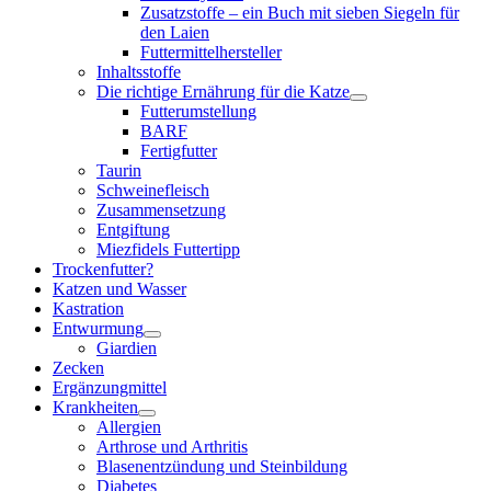
Zusatzstoffe – ein Buch mit sieben Siegeln für
den Laien
Futtermittelhersteller
Inhaltsstoffe
Die richtige Ernährung für die Katze
Futterumstellung
BARF
Fertigfutter
Taurin
Schweinefleisch
Zusammensetzung
Entgiftung
Miezfidels Futtertipp
Trockenfutter?
Katzen und Wasser
Kastration
Entwurmung
Giardien
Zecken
Ergänzungmittel
Krankheiten
Allergien
Arthrose und Arthritis
Blasenentzündung und Steinbildung
Diabetes