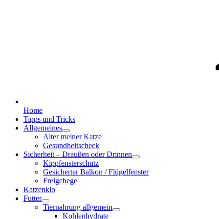
Home
Tipps und Tricks
Allgemeines
Alter meiner Katze
Gesundheitscheck
Sicherheit – Draußen oder Drinnen
Kippfensterschutz
Gesicherter Balkon / Flügelfenster
Freigehege
Katzenklo
Futter
Tiernahrung allgemein
Kohlenhydrate