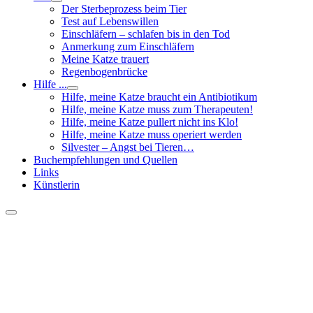
Der Sterbeprozess beim Tier
Test auf Lebenswillen
Einschläfern – schlafen bis in den Tod
Anmerkung zum Einschläfern
Meine Katze trauert
Regenbogenbrücke
Hilfe ...
Hilfe, meine Katze braucht ein Antibiotikum
Hilfe, meine Katze muss zum Therapeuten!
Hilfe, meine Katze pullert nicht ins Klo!
Hilfe, meine Katze muss operiert werden
Silvester – Angst bei Tieren…
Buchempfehlungen und Quellen
Links
Künstlerin