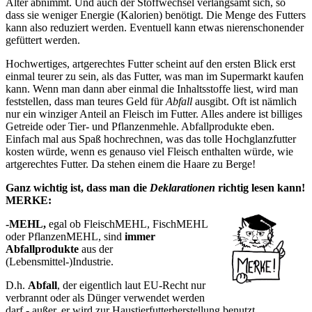
Alter abnimmt. Und auch der Stoffwechsel verlangsamt sich, so
dass sie weniger Energie (Kalorien) benötigt. Die Menge des Futters
kann also reduziert werden. Eventuell kann etwas nierenschonender
gefüttert werden.
Hochwertiges, artgerechtes Futter scheint auf den ersten Blick erst
einmal teurer zu sein, als das Futter, was man im Supermarkt kaufen
kann. Wenn man dann aber einmal die Inhaltsstoffe liest, wird man
feststellen, dass man teures Geld für
Abfall
ausgibt. Oft ist nämlich
nur ein winziger Anteil an Fleisch im Futter. Alles andere ist billiges
Getreide oder Tier- und Pflanzenmehle. Abfallprodukte eben.
Einfach mal aus Spaß hochrechnen, was das tolle Hochglanzfutter
kosten würde, wenn es genauso viel Fleisch enthalten würde, wie
artgerechtes Futter. Da stehen einem die Haare zu Berge!
Ganz wichtig ist, dass man die
Deklarationen
richtig lesen kann!
MERKE:
-MEHL,
egal ob FleischMEHL, FischMEHL
oder PflanzenMEHL, sind
immer
Abfallprodukte
aus der
(Lebensmittel-)Industrie.
D.h.
Abfall
, der eigentlich laut EU-Recht nur
verbrannt oder als Dünger verwendet werden
darf - außer, er wird zur Haustierfutterherstellung benutzt.