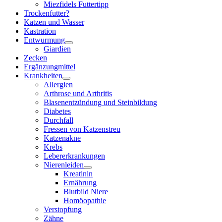
Miezfidels Futtertipp
Trockenfutter?
Katzen und Wasser
Kastration
Entwurmung
Giardien
Zecken
Ergänzungmittel
Krankheiten
Allergien
Arthrose und Arthritis
Blasenentzündung und Steinbildung
Diabetes
Durchfall
Fressen von Katzenstreu
Katzenakne
Krebs
Lebererkrankungen
Nierenleiden
Kreatinin
Ernährung
Blutbild Niere
Homöopathie
Verstopfung
Zähne