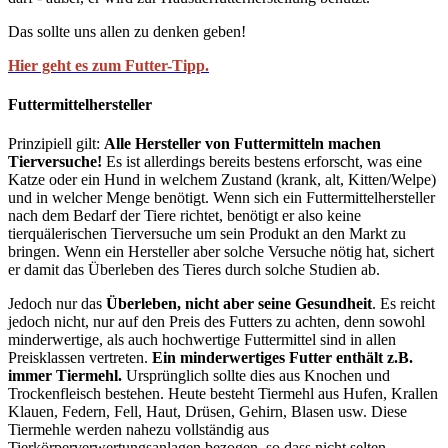
Das sollte uns allen zu denken geben!
Hier geht es zum Futter-Tipp.
Futtermittelhersteller
Prinzipiell gilt:
Alle Hersteller von Futtermitteln machen
Tierversuche!
Es ist allerdings bereits bestens erforscht, was eine
Katze oder ein Hund in welchem Zustand (krank, alt, Kitten/Welpe)
und in welcher Menge benötigt. Wenn sich ein Futtermittelhersteller
nach dem Bedarf der Tiere richtet, benötigt er also keine
tierquälerischen Tierversuche um sein Produkt an den Markt zu
bringen. Wenn ein Hersteller aber solche Versuche nötig hat, sichert
er damit das Überleben des Tieres durch solche Studien ab.
Jedoch nur das
Überleben, nicht aber seine Gesundheit
. Es reicht
jedoch nicht, nur auf den Preis des Futters zu achten, denn sowohl
minderwertige, als auch hochwertige Futtermittel sind in allen
Preisklassen vertreten.
Ein minderwertiges Futter enthält z.B.
immer Tiermehl.
Ursprünglich sollte dies aus Knochen und
Trockenfleisch bestehen. Heute besteht Tiermehl aus Hufen, Krallen
Klauen, Federn, Fell, Haut, Drüsen, Gehirn, Blasen usw. Diese
Tiermehle werden nahezu vollständig aus
Tierkörperverwertungsanlagen bezogen, so dass nicht selten