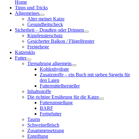
Home
Tipps und Tricks
Allgemeines
Alter meiner Katze
Gesundheitscheck
Sicherheit – Draußen oder Drinnen
Kippfensterschutz
Gesicherter Balkon / Flügelfenster
Freigehege
Katzenklo
Futter
Tiernahrung allgemein
Kohlenhydrate
Zusatzstoffe – ein Buch mit sieben Siegeln für
den Laien
Futtermittelhersteller
Inhaltsstoffe
Die richtige Ernährung für die Katze
Futterumstellung
BARF
Fertigfutter
Taurin
Schweinefleisch
Zusammensetzung
Entgiftung