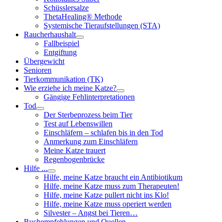
Schüsslersalze
ThetaHealing® Methode
Systemische Tieraufstellungen (STA)
Raucherhaushalt
Fallbeispiel
Entgiftung
Übergewicht
Senioren
Tierkommunikation (TK)
Wie erziehe ich meine Katze?
Gängige Fehlinterpretationen
Tod
Der Sterbeprozess beim Tier
Test auf Lebenswillen
Einschläfern – schlafen bis in den Tod
Anmerkung zum Einschläfern
Meine Katze trauert
Regenbogenbrücke
Hilfe ...
Hilfe, meine Katze braucht ein Antibiotikum
Hilfe, meine Katze muss zum Therapeuten!
Hilfe, meine Katze pullert nicht ins Klo!
Hilfe, meine Katze muss operiert werden
Silvester – Angst bei Tieren…
Buchempfehlungen und Quellen