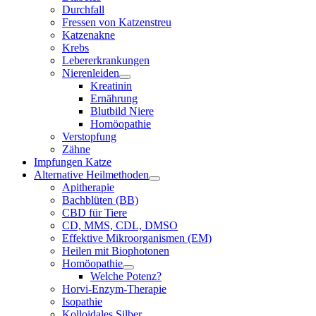
Durchfall
Fressen von Katzenstreu
Katzenakne
Krebs
Lebererkrankungen
Nierenleiden
Kreatinin
Ernährung
Blutbild Niere
Homöopathie
Verstopfung
Zähne
Impfungen Katze
Alternative Heilmethoden
Apitherapie
Bachblüten (BB)
CBD für Tiere
CD, MMS, CDL, DMSO
Effektive Mikroorganismen (EM)
Heilen mit Biophotonen
Homöopathie
Welche Potenz?
Horvi-Enzym-Therapie
Isopathie
Kolloidales Silber