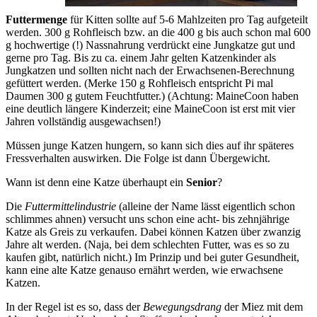
Futtermenge
für Kitten sollte auf 5-6 Mahlzeiten pro Tag aufgeteilt
werden. 300 g Rohfleisch bzw. an die 400 g bis auch schon mal 600
g hochwertige (!) Nassnahrung verdrückt eine Jungkatze gut und
gerne pro Tag. Bis zu ca. einem Jahr gelten Katzenkinder als
Jungkatzen und sollten nicht nach der Erwachsenen-Berechnung
gefüttert werden. (Merke 150 g Rohfleisch entspricht Pi mal
Daumen 300 g gutem Feuchtfutter.) (Achtung: MaineCoon haben
eine deutlich längere Kinderzeit; eine MaineCoon ist erst mit vier
Jahren vollständig ausgewachsen!)
Müssen junge Katzen hungern, so kann sich dies auf ihr späteres
Fressverhalten auswirken. Die Folge ist dann Übergewicht.
Wann ist denn eine Katze überhaupt ein
Senior
?
Die
Futtermittelindustrie
(alleine der Name lässt eigentlich schon
schlimmes ahnen) versucht uns schon eine acht- bis zehnjährige
Katze als Greis zu verkaufen. Dabei können Katzen über zwanzig
Jahre alt werden. (Naja, bei dem schlechten Futter, was es so zu
kaufen gibt, natürlich nicht.) Im Prinzip und bei guter Gesundheit,
kann eine alte Katze genauso ernährt werden, wie erwachsene
Katzen.
In der Regel ist es so, dass der
Bewegungsdrang
der Miez mit dem