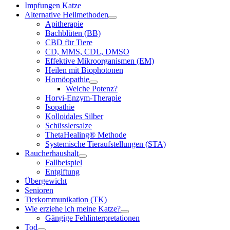
Impfungen Katze
Alternative Heilmethoden
Apitherapie
Bachblüten (BB)
CBD für Tiere
CD, MMS, CDL, DMSO
Effektive Mikroorganismen (EM)
Heilen mit Biophotonen
Homöopathie
Welche Potenz?
Horvi-Enzym-Therapie
Isopathie
Kolloidales Silber
Schüsslersalze
ThetaHealing® Methode
Systemische Tieraufstellungen (STA)
Raucherhaushalt
Fallbeispiel
Entgiftung
Übergewicht
Senioren
Tierkommunikation (TK)
Wie erziehe ich meine Katze?
Gängige Fehlinterpretationen
Tod