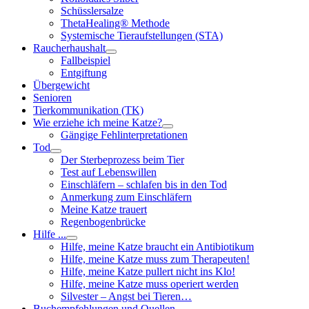
Schüsslersalze
ThetaHealing® Methode
Systemische Tieraufstellungen (STA)
Raucherhaushalt
Fallbeispiel
Entgiftung
Übergewicht
Senioren
Tierkommunikation (TK)
Wie erziehe ich meine Katze?
Gängige Fehlinterpretationen
Tod
Der Sterbeprozess beim Tier
Test auf Lebenswillen
Einschläfern – schlafen bis in den Tod
Anmerkung zum Einschläfern
Meine Katze trauert
Regenbogenbrücke
Hilfe ...
Hilfe, meine Katze braucht ein Antibiotikum
Hilfe, meine Katze muss zum Therapeuten!
Hilfe, meine Katze pullert nicht ins Klo!
Hilfe, meine Katze muss operiert werden
Silvester – Angst bei Tieren…
Buchempfehlungen und Quellen