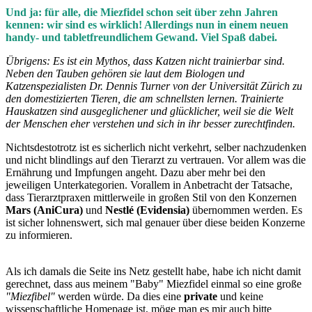
Und ja: für alle, die Miezfidel schon seit über zehn Jahren
kennen: wir sind es wirklich! Allerdings nun in einem neuen
handy- und tabletfreundlichem Gewand. Viel Spaß dabei.
Übrigens:
Es ist ein Mythos, dass Katzen nicht trainierbar sind.
Neben den Tauben gehören sie laut dem Biologen und
Katzenspezialisten Dr. Dennis Turner von der Universität Zürich zu
den domestizierten Tieren, die am schnellsten lernen. Trainierte
Hauskatzen sind ausgeglichener und glücklicher, weil sie die Welt
der Menschen eher verstehen und sich in ihr besser zurechtfinden.
Nichtsdestotrotz ist es sicherlich nicht verkehrt, selber nachzudenken
und nicht blindlings auf den Tierarzt zu vertrauen. Vor allem was die
Ernährung und Impfungen angeht. Dazu aber mehr bei den
jeweiligen Unterkategorien. Vorallem in Anbetracht der Tatsache,
dass Tierarztpraxen mittlerweile in großen Stil von den Konzernen
Mars (AniCura)
und
Nestlé (Evidensia)
übernommen werden. Es
ist sicher lohnenswert, sich mal genauer über diese beiden Konzerne
zu informieren.
Als ich damals die Seite ins Netz gestellt habe, habe ich nicht damit
gerechnet, dass aus meinem "Baby" Miezfidel einmal so eine große
"Miezfibel"
werden würde. Da dies eine
private
und keine
wissenschaftliche Homepage ist, möge man es mir auch bitte