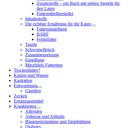
Zusatzstoffe – ein Buch mit sieben Siegeln für
den Laien
Futtermittelhersteller
Inhaltsstoffe
Die richtige Ernährung für die Katze
Futterumstellung
BARF
Fertigfutter
Taurin
Schweinefleisch
Zusammensetzung
Entgiftung
Miezfidels Futtertipp
Trockenfutter?
Katzen und Wasser
Kastration
Entwurmung
Giardien
Zecken
Ergänzungmittel
Krankheiten
Allergien
Arthrose und Arthritis
Blasenentzündung und Steinbildung
Diabetes