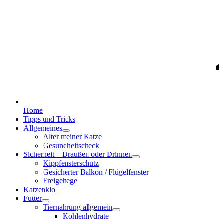
Home
Tipps und Tricks
Allgemeines
Alter meiner Katze
Gesundheitscheck
Sicherheit – Draußen oder Drinnen
Kippfensterschutz
Gesicherter Balkon / Flügelfenster
Freigehege
Katzenklo
Futter
Tiernahrung allgemein
Kohlenhydrate