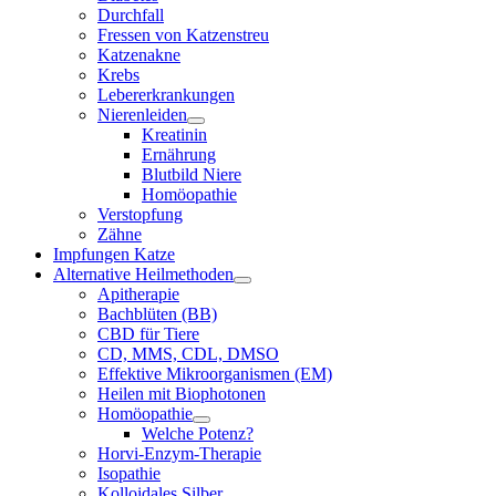
Durchfall
Fressen von Katzenstreu
Katzenakne
Krebs
Lebererkrankungen
Nierenleiden
Kreatinin
Ernährung
Blutbild Niere
Homöopathie
Verstopfung
Zähne
Impfungen Katze
Alternative Heilmethoden
Apitherapie
Bachblüten (BB)
CBD für Tiere
CD, MMS, CDL, DMSO
Effektive Mikroorganismen (EM)
Heilen mit Biophotonen
Homöopathie
Welche Potenz?
Horvi-Enzym-Therapie
Isopathie
Kolloidales Silber