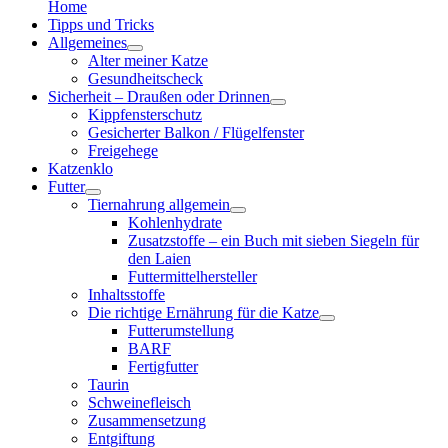
Home
Tipps und Tricks
Allgemeines
Alter meiner Katze
Gesundheitscheck
Sicherheit – Draußen oder Drinnen
Kippfensterschutz
Gesicherter Balkon / Flügelfenster
Freigehege
Katzenklo
Futter
Tiernahrung allgemein
Kohlenhydrate
Zusatzstoffe – ein Buch mit sieben Siegeln für
den Laien
Futtermittelhersteller
Inhaltsstoffe
Die richtige Ernährung für die Katze
Futterumstellung
BARF
Fertigfutter
Taurin
Schweinefleisch
Zusammensetzung
Entgiftung