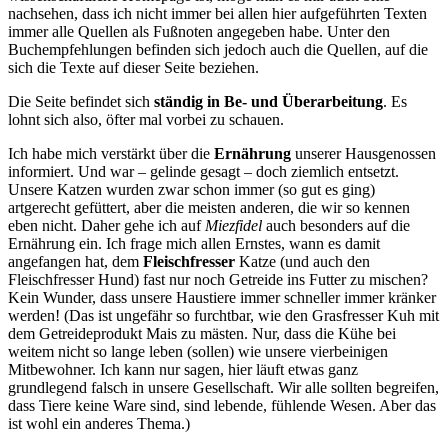
nachsehen, dass ich nicht immer bei allen hier aufgeführten Texten
immer alle Quellen als Fußnoten angegeben habe. Unter den
Buchempfehlungen befinden sich jedoch auch die Quellen, auf die
sich die Texte auf dieser Seite beziehen.
Die Seite befindet sich
ständig in Be- und Überarbeitung
. Es
lohnt sich also, öfter mal vorbei zu schauen.
Ich habe mich verstärkt über die
Ernährung
unserer Hausgenossen
informiert. Und war – gelinde gesagt – doch ziemlich entsetzt.
Unsere Katzen wurden zwar schon immer (so gut es ging)
artgerecht gefüttert, aber die meisten anderen, die wir so kennen
eben nicht. Daher gehe ich auf
Miezfidel
auch besonders auf die
Ernährung ein. Ich frage mich allen Ernstes, wann es damit
angefangen hat, dem
Fleischfresser
Katze (und auch den
Fleischfresser Hund) fast nur noch Getreide ins Futter zu mischen?
Kein Wunder, dass unsere Haustiere immer schneller immer kränker
werden! (Das ist ungefähr so furchtbar, wie den Grasfresser Kuh mit
dem Getreideprodukt Mais zu mästen. Nur, dass die Kühe bei
weitem nicht so lange leben (sollen) wie unsere vierbeinigen
Mitbewohner. Ich kann nur sagen, hier läuft etwas ganz
grundlegend falsch in unsere Gesellschaft. Wir alle sollten begreifen,
dass Tiere keine Ware sind, sind lebende, fühlende Wesen. Aber das
ist wohl ein anderes Thema.)