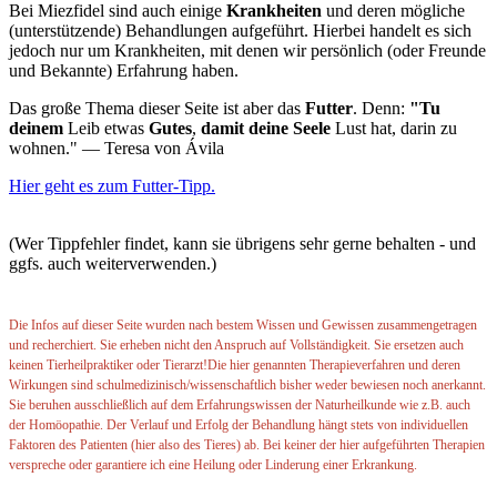
Bei Miezfidel sind auch einige
Krankheiten
und deren mögliche
(unterstützende) Behandlungen aufgeführt. Hierbei handelt es sich
jedoch nur um Krankheiten, mit denen wir persönlich (oder Freunde
und Bekannte) Erfahrung haben.
Das große Thema dieser Seite ist aber das
Futter
. Denn:
"Tu
deinem
Leib etwas
Gutes
,
damit
deine
Seele
Lust hat, darin zu
wohnen." ― Teresa von Ávila
Hier geht es zum Futter-Tipp.
(Wer Tippfehler findet, kann sie übrigens sehr gerne behalten - und
ggfs. auch weiterverwenden.)
Die Infos auf dieser Seite wurden nach bestem Wissen und Gewissen zusammengetragen
und recherchiert. Sie erheben nicht den Anspruch auf Vollständigkeit. Sie ersetzen auch
keinen Tierheilpraktiker oder Tierarzt!
Die hier genannten Therapieverfahren und deren
Wirkungen sind schulmedizinisch/wissenschaftlich bisher weder bewiesen noch anerkannt.
Sie beruhen ausschließlich auf dem Erfahrungswissen der Naturheilkunde wie z.B. auch
der Homöopathie. Der Verlauf und Erfolg der Behandlung hängt stets von individuellen
Faktoren des Patienten (hier also des Tieres) ab. Bei keiner der hier aufgeführten Therapien
verspreche oder garantiere ich eine Heilung oder Linderung einer Erkrankung.