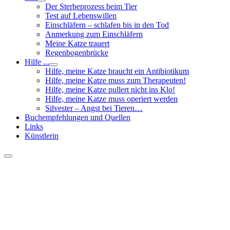
Der Sterbeprozess beim Tier
Test auf Lebenswillen
Einschläfern – schlafen bis in den Tod
Anmerkung zum Einschläfern
Meine Katze trauert
Regenbogenbrücke
Hilfe ...
Hilfe, meine Katze braucht ein Antibiotikum
Hilfe, meine Katze muss zum Therapeuten!
Hilfe, meine Katze pullert nicht ins Klo!
Hilfe, meine Katze muss operiert werden
Silvester – Angst bei Tieren…
Buchempfehlungen und Quellen
Links
Künstlerin