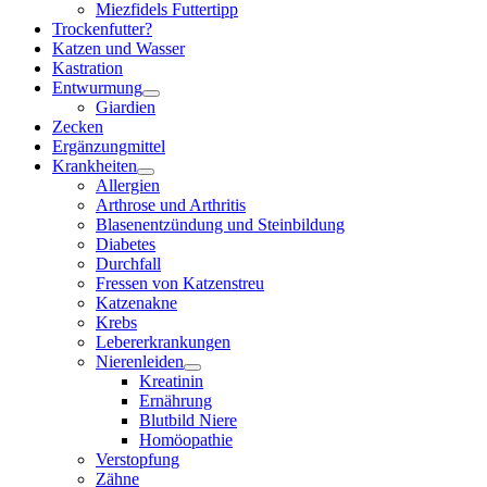
Miezfidels Futtertipp
Trockenfutter?
Katzen und Wasser
Kastration
Entwurmung
Giardien
Zecken
Ergänzungmittel
Krankheiten
Allergien
Arthrose und Arthritis
Blasenentzündung und Steinbildung
Diabetes
Durchfall
Fressen von Katzenstreu
Katzenakne
Krebs
Lebererkrankungen
Nierenleiden
Kreatinin
Ernährung
Blutbild Niere
Homöopathie
Verstopfung
Zähne