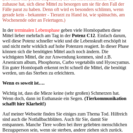
zuhause hat, sich diese Mittel zu besorgen um sie für den Fall der
Fälle parat zu haben. Denn oft wird es besonders schlimm, wenn
gerade kein - bekannter - Tierarzt zu Hand ist, wie spätnachts, am
Wochenende oder an Feiertagen.)
In der
terminalen Lebensphase
geben viele Homöopathen diese
Mittel lieber mehrfach am Tag in der
Potenz C12
. Einfach darum,
weil diese Potenz schneller wirkt und die Lebenskraft erschöpft ist
und nicht mehr wirklich auf hohe Potenzen reagiert. In dieser Phase
können sich die benötigten Mittel auch noch ändern. Die
wichtigsten Mittel, die zur Anwendung kommen, sind z.B.
Arsenicum album, Phosphorus, Carbo vegetabilis und Hyoscyamus.
Ein guter Homöopath erkennt recht schnell die Mittel, die benötigt
werden, um das Sterben zu erleichtern.
Wenn es soweit ist….
Wichtig ist, dass die Mieze keine (sehr großen) Schmerzen hat.
Wenn doch, dann ist Euthanasie ein Segen.
(Tierkommunikation
schafft hier Klarheit!)
Auf meiner Webseite finden Sie einiges zum Thema Tod. Hilfreich
sind auch die Notfallbachblüten. Auch für Sie, damit Sie
entspannen. Manche Tiere wollen bei ihrer geliebten menschlichen
Bezugsperson sein, wenn sie sterben, andere ziehen sich zurück.