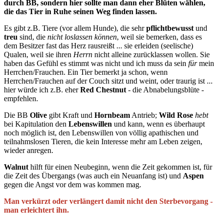
durch BB, sondern hier sollte man dann eher Blüten wählen,
die das Tier in Ruhe seinen Weg finden lassen.
Es gibt z.B. Tiere (vor allem Hunde), die sehr
pflichtbewusst
und
treu
sind, die
nicht loslassen können
, weil sie bemerken, dass es
dem Besitzer fast das Herz rausreißt ... sie erleiden (seelische)
Qualen, weil sie ihren
Herrn
nicht alleine zurücklassen wollen. Sie
haben das Gefühl es stimmt was nicht und ich muss da sein
für
mein
Herrchen/Frauchen. Ein Tier bemerkt ja schon, wenn
Herrchen/Frauchen auf der Couch sitzt und weint, oder traurig ist ...
hier würde ich z.B. eher
Red Chestnut
- die Abnabelungsblüte -
empfehlen.
Die BB
Olive
gibt Kraft und
Hornbeam
Antrieb;
Wild Rose
hebt
bei Kapitulation den
Lebenswillen
und kann, wenn es überhaupt
noch möglich ist, den Lebenswillen von völlig apathischen und
teilnahmslosen Tieren, die kein Interesse mehr am Leben zeigen,
wieder anregen.
Walnut
hilft für einen Neubeginn, wenn die Zeit gekommen ist, für
die Zeit des Übergangs (was auch ein Neuanfang ist) und
Aspen
gegen die Angst vor dem was kommen mag.
Man verkürzt oder verlängert damit nicht den Sterbevorgang -
man erleichtert ihn.