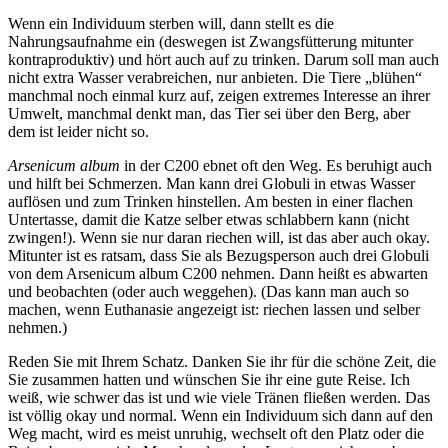
Wenn ein Individuum sterben will, dann stellt es die
Nahrungsaufnahme ein (deswegen ist Zwangsfütterung mitunter
kontraproduktiv) und hört auch auf zu trinken. Darum soll man auch
nicht extra Wasser verabreichen, nur anbieten. Die Tiere „blühen“
manchmal noch einmal kurz auf, zeigen extremes Interesse an ihrer
Umwelt, manchmal denkt man, das Tier sei über den Berg, aber
dem ist leider nicht so.
Arsenicum album
in der C200 ebnet oft den Weg. Es beruhigt auch
und hilft bei Schmerzen. Man kann drei Globuli in etwas Wasser
auflösen und zum Trinken hinstellen. Am besten in einer flachen
Untertasse, damit die Katze selber etwas schlabbern kann (nicht
zwingen!). Wenn sie nur daran riechen will, ist das aber auch okay.
Mitunter ist es ratsam, dass Sie als Bezugsperson auch drei Globuli
von dem Arsenicum album C200 nehmen. Dann heißt es abwarten
und beobachten (oder auch weggehen). (Das kann man auch so
machen, wenn Euthanasie angezeigt ist: riechen lassen und selber
nehmen.)
Reden Sie mit Ihrem Schatz. Danken Sie ihr für die schöne Zeit, die
Sie zusammen hatten und wünschen Sie ihr eine gute Reise. Ich
weiß, wie schwer das ist und wie viele Tränen fließen werden. Das
ist völlig okay und normal. Wenn ein Individuum sich dann auf den
Weg macht, wird es meist unruhig, wechselt oft den Platz oder die