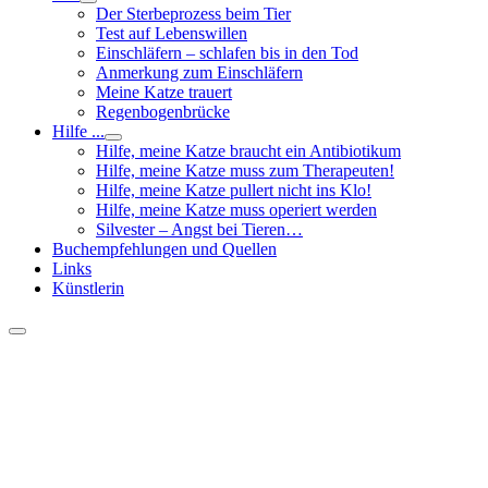
Der Sterbeprozess beim Tier
Test auf Lebenswillen
Einschläfern – schlafen bis in den Tod
Anmerkung zum Einschläfern
Meine Katze trauert
Regenbogenbrücke
Hilfe ...
Hilfe, meine Katze braucht ein Antibiotikum
Hilfe, meine Katze muss zum Therapeuten!
Hilfe, meine Katze pullert nicht ins Klo!
Hilfe, meine Katze muss operiert werden
Silvester – Angst bei Tieren…
Buchempfehlungen und Quellen
Links
Künstlerin