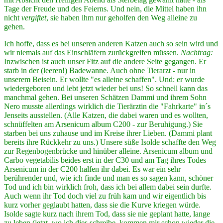
Tage der Freude und des Feierns. Und nein, die Mittel haben ihn
nicht
vergiftet
, sie haben ihm nur geholfen den Weg alleine zu
gehen.
Ich hoffe, dass es bei unseren anderen Katzen auch so sein wird und
wir niemals auf das Einschläfern zurückgreifen müssen.
Nachtrag:
Inzwischen ist auch unser Fitz auf die andere Seite gegangen. Er
starb in der (leeren!) Badewanne. Auch ohne Tierarzt - nur in
unserem Beisein. Er wollte "es alleine schaffen". Und: er wurde
wiedergeboren und lebt jetzt wieder bei uns! So schnell kann das
manchmal gehen. Bei unseren Schätzen Dammi und ihrem Sohn
Nero musste allerdings wirklich die Tierärztin die "Fahrkarte" in´s
Jenseits ausstellen. (Alle Katzen, die dabei waren und es wollten,
schnüffelten am Arsenicum album C200 - zur Beruhigung.) Sie
starben bei uns zuhause und im Kreise ihrer Lieben. (Dammi plant
bereits ihre Rückkehr zu uns.) Unsere süße Isolde schaffte den Weg
zur Regenbogenbrücke und hinüber alleine. Arsenicum album und
Carbo vegetabilis beides erst in der C30 und am Tag ihres Todes
Arsenicum in der C200 halfen ihr dabei. Es war ein sehr
berührender und, wie ich finde und man es so sagen kann, schöner
Tod und ich bin wirklich froh, dass ich bei allem dabei sein durfte.
Auch wenn ihr Tod doch viel zu früh kam und wir eigentlich bis
kurz vorher geglaubt hatten, dass sie die Kurve kriegen würde.
Isolde sagte kurz nach ihrem Tod, dass sie nie geplant hatte, lange
zu leben (jetzt, wo ich dies schreibe, kommen mir schon wieder die