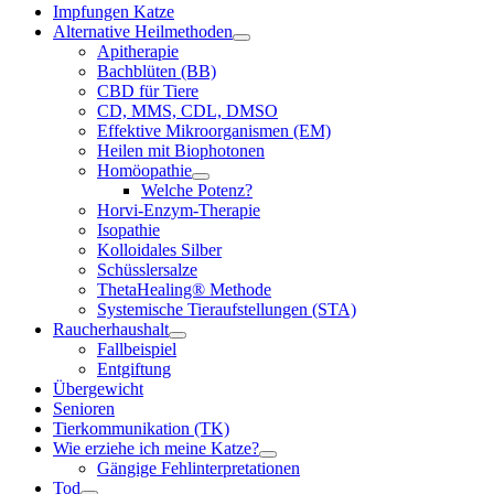
Impfungen Katze
Alternative Heilmethoden
Apitherapie
Bachblüten (BB)
CBD für Tiere
CD, MMS, CDL, DMSO
Effektive Mikroorganismen (EM)
Heilen mit Biophotonen
Homöopathie
Welche Potenz?
Horvi-Enzym-Therapie
Isopathie
Kolloidales Silber
Schüsslersalze
ThetaHealing® Methode
Systemische Tieraufstellungen (STA)
Raucherhaushalt
Fallbeispiel
Entgiftung
Übergewicht
Senioren
Tierkommunikation (TK)
Wie erziehe ich meine Katze?
Gängige Fehlinterpretationen
Tod