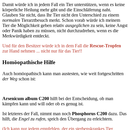
Damit würde ich in jedem Fall ein Tier unterstützen, wenn es keine
körperliche Heilung mehr gibt und die Einschläferung naht.
Glauben Sie nicht, dass Ihr Tier nicht den Unterschied zu einem
normalen
Tierarztbesuch merkt. Schon vorab würde ich meinem
Tier die Möglichkeit geben relativ
ausgeglichen
zu sein, keine Angst
oder Panik haben zu müssen, nicht durchzudrehen, wenn es die
Merkwürdigkeit entdeckt.
Und für den Besitzer würde ich in dem Fall die
Rescue-Tropfen
zur Hand nehmen ... nicht nur für das Tier!!
Homöopathische Hilfe
Auch homöopathisch kann man austesten, wie weit fortgeschritten
der Weg
schon ist:
Arsenicum album C200
hilft bei der Entscheidung, ob man
kämpfen kann und will oder ob es genug ist.
Ist letzteres der Fall, nimmt man noch
Phosphorus C200
dazu. Das
hilft, die
Engel zu rufen
, sprich den Übergang zu erleichtern.
(Ich kann nur jedem empfehlen, der ein sterbenskrankes Tier