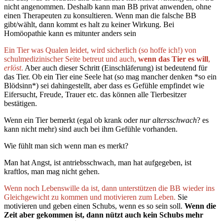
nicht angenommen. Deshalb kann man BB privat anwenden, ohne
einen Therapeuten zu konsultieren. Wenn man die falsche BB
gibt/wählt, dann kommt es halt zu keiner Wirkung. Bei
Homöopathie kann es mitunter anders sein
Ein Tier was Qualen leidet, wird sicherlich (so hoffe ich!) von
schulmedizinischer Seite betreut und auch,
wenn das Tier es will
,
erlöst
.
Aber auch dieser Schritt (Einschläferung) ist bedeutend für
das Tier. Ob ein Tier eine Seele hat (so mag mancher denken *so ein
Blödsinn*) sei dahingestellt, aber dass es Gefühle empfindet wie
Eifersucht, Freude, Trauer etc. das können alle Tierbesitzer
bestätigen.
Wenn ein Tier bemerkt (egal ob krank oder
nur altersschwach
? es
kann nicht mehr) sind auch bei ihm Gefühle vorhanden.
Wie fühlt man sich wenn man es merkt?
Man hat Angst, ist antriebsschwach, man hat aufgegeben, ist
kraftlos, man mag nicht gehen.
Wenn noch Lebenswille da ist, dann unterstützen die BB wieder ins
Gleichgewicht zu kommen und motivieren zum Leben.
Sie
motivieren und geben einen Schubs, wenn es so sein soll.
Wenn die
Zeit aber gekommen ist, dann nützt auch kein Schubs mehr