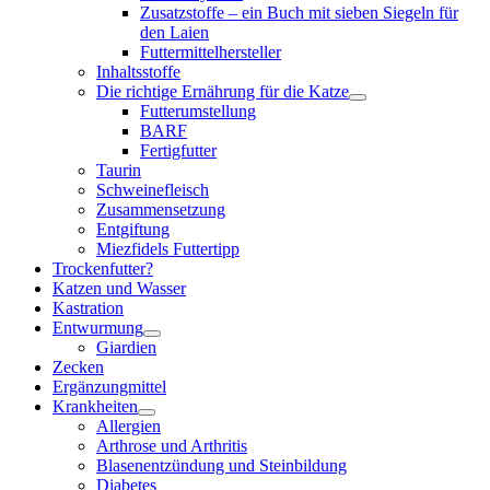
Zusatzstoffe – ein Buch mit sieben Siegeln für
den Laien
Futtermittelhersteller
Inhaltsstoffe
Die richtige Ernährung für die Katze
Futterumstellung
BARF
Fertigfutter
Taurin
Schweinefleisch
Zusammensetzung
Entgiftung
Miezfidels Futtertipp
Trockenfutter?
Katzen und Wasser
Kastration
Entwurmung
Giardien
Zecken
Ergänzungmittel
Krankheiten
Allergien
Arthrose und Arthritis
Blasenentzündung und Steinbildung
Diabetes