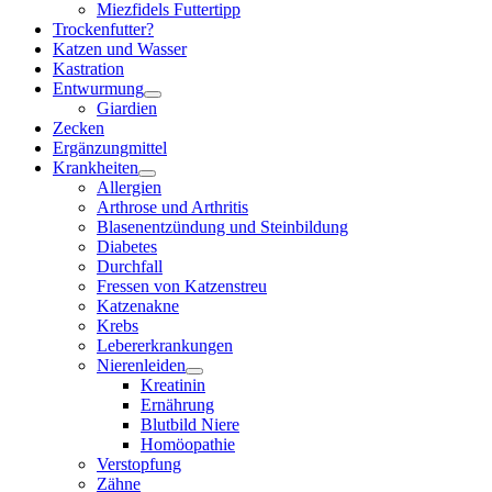
Miezfidels Futtertipp
Trockenfutter?
Katzen und Wasser
Kastration
Entwurmung
Giardien
Zecken
Ergänzungmittel
Krankheiten
Allergien
Arthrose und Arthritis
Blasenentzündung und Steinbildung
Diabetes
Durchfall
Fressen von Katzenstreu
Katzenakne
Krebs
Lebererkrankungen
Nierenleiden
Kreatinin
Ernährung
Blutbild Niere
Homöopathie
Verstopfung
Zähne