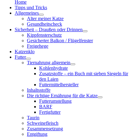
Home
Tipps und Tricks
Allgemeines
Alter meiner Katze
Gesundheitscheck
Sicherheit – Draußen oder Drinnen
Kippfensterschutz
Gesicherter Balkon / Flügelfenster
Freigehege
Katzenklo
Futter
Tiernahrung allgemein
Kohlenhydrate
Zusatzstoffe – ein Buch mit sieben Siegeln für
den Laien
Futtermittelhersteller
Inhaltsstoffe
Die richtige Ernährung für die Katze
Futterumstellung
BARF
Fertigfutter
Taurin
Schweinefleisch
Zusammensetzung
Entgiftung