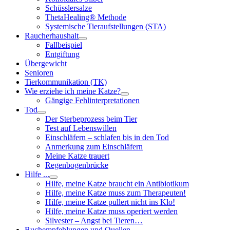
Schüsslersalze
ThetaHealing® Methode
Systemische Tieraufstellungen (STA)
Raucherhaushalt
Fallbeispiel
Entgiftung
Übergewicht
Senioren
Tierkommunikation (TK)
Wie erziehe ich meine Katze?
Gängige Fehlinterpretationen
Tod
Der Sterbeprozess beim Tier
Test auf Lebenswillen
Einschläfern – schlafen bis in den Tod
Anmerkung zum Einschläfern
Meine Katze trauert
Regenbogenbrücke
Hilfe ...
Hilfe, meine Katze braucht ein Antibiotikum
Hilfe, meine Katze muss zum Therapeuten!
Hilfe, meine Katze pullert nicht ins Klo!
Hilfe, meine Katze muss operiert werden
Silvester – Angst bei Tieren…
Buchempfehlungen und Quellen