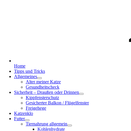
Home
Tipps und Tricks
Allgemeines
Alter meiner Katze
Gesundheitscheck
Sicherheit – Draußen oder Drinnen
Kippfensterschutz
Gesicherter Balkon / Flügelfenster
Freigehege
Katzenklo
Futter
Tiernahrung allgemein
Kohlenhydrate