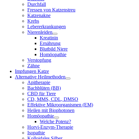
Durchfall
Fressen von Katzenstreu
Katzenakne
Krebs
Lebererkrankungen
Nierenleiden
Kreatinin
Ernährung
Blutbild Niere
Homöopathie
Verstopfung
Zähne
Impfungen Katze
Alternative Heilmethoden
Apitherapie
Bachblüten (BB)
CBD für Tiere
CD, MMS, CDL, DMSO
Effektive Mikroorganismen (EM)
Heilen mit Biophotonen
Homöopathie
Welche Potenz?
Horvi-Enzym-Therapie
Isopathie
Kolloidales Silber