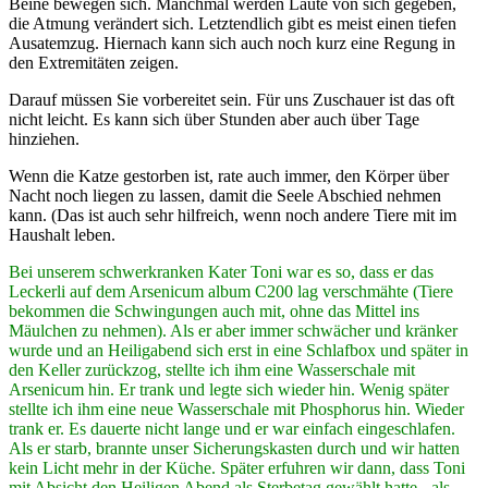
Beine bewegen sich. Manchmal werden Laute von sich gegeben,
die Atmung verändert sich. Letztendlich gibt es meist einen tiefen
Ausatemzug. Hiernach kann sich auch noch kurz eine Regung in
den Extremitäten zeigen.
Darauf müssen Sie vorbereitet sein. Für uns Zuschauer ist das oft
nicht leicht. Es kann sich über Stunden aber auch über Tage
hinziehen.
Wenn die Katze gestorben ist, rate auch immer, den Körper über
Nacht noch liegen zu lassen, damit die Seele Abschied nehmen
kann. (Das ist auch sehr hilfreich, wenn noch andere Tiere mit im
Haushalt leben.
Bei unserem schwerkranken Kater Toni war es so, dass er das
Leckerli auf dem Arsenicum album C200 lag verschmähte (Tiere
bekommen die Schwingungen auch mit, ohne das Mittel ins
Mäulchen zu nehmen). Als er aber immer schwächer und kränker
wurde und an Heiligabend sich erst in eine Schlafbox und später in
den Keller zurückzog, stellte ich ihm eine Wasserschale mit
Arsenicum hin. Er trank und legte sich wieder hin. Wenig später
stellte ich ihm eine neue Wasserschale mit Phosphorus hin. Wieder
trank er. Es dauerte nicht lange und er war einfach eingeschlafen.
Als er starb, brannte unser Sicherungskasten durch und wir hatten
kein Licht mehr in der Küche. Später erfuhren wir dann, dass Toni
mit Absicht den Heiligen Abend als Sterbetag gewählt hatte - als