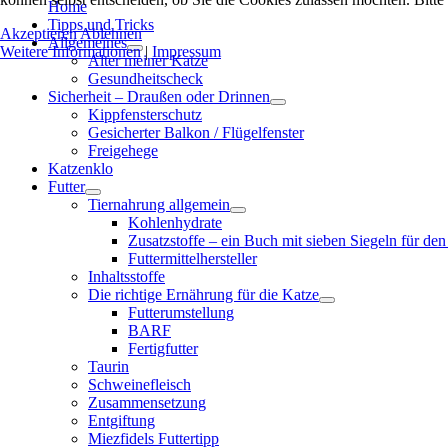
Home
Tipps und Tricks
Akzeptieren
Ablehnen
Allgemeines
Weitere Informationen
|
Impressum
Alter meiner Katze
Gesundheitscheck
Sicherheit – Draußen oder Drinnen
Kippfensterschutz
Gesicherter Balkon / Flügelfenster
Freigehege
Katzenklo
Futter
Tiernahrung allgemein
Kohlenhydrate
Zusatzstoffe – ein Buch mit sieben Siegeln für den
Futtermittelhersteller
Inhaltsstoffe
Die richtige Ernährung für die Katze
Futterumstellung
BARF
Fertigfutter
Taurin
Schweinefleisch
Zusammensetzung
Entgiftung
Miezfidels Futtertipp