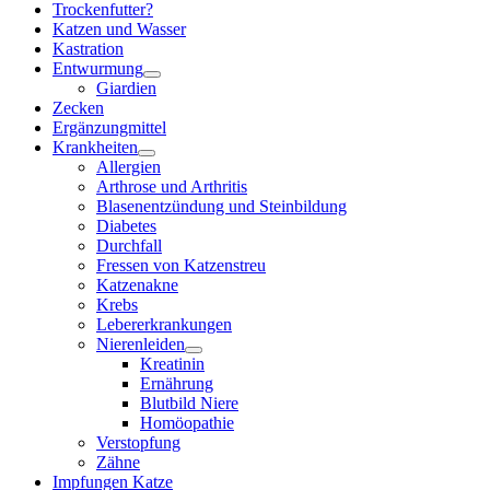
Trockenfutter?
Katzen und Wasser
Kastration
Entwurmung
Giardien
Zecken
Ergänzungmittel
Krankheiten
Allergien
Arthrose und Arthritis
Blasenentzündung und Steinbildung
Diabetes
Durchfall
Fressen von Katzenstreu
Katzenakne
Krebs
Lebererkrankungen
Nierenleiden
Kreatinin
Ernährung
Blutbild Niere
Homöopathie
Verstopfung
Zähne
Impfungen Katze