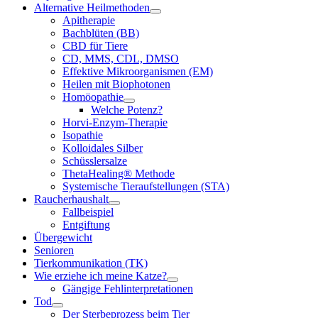
Alternative Heilmethoden
Apitherapie
Bachblüten (BB)
CBD für Tiere
CD, MMS, CDL, DMSO
Effektive Mikroorganismen (EM)
Heilen mit Biophotonen
Homöopathie
Welche Potenz?
Horvi-Enzym-Therapie
Isopathie
Kolloidales Silber
Schüsslersalze
ThetaHealing® Methode
Systemische Tieraufstellungen (STA)
Raucherhaushalt
Fallbeispiel
Entgiftung
Übergewicht
Senioren
Tierkommunikation (TK)
Wie erziehe ich meine Katze?
Gängige Fehlinterpretationen
Tod
Der Sterbeprozess beim Tier