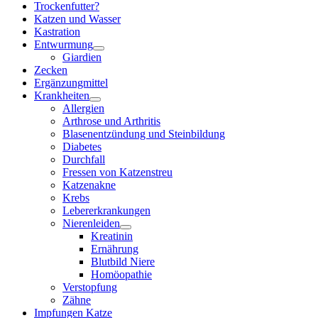
Trockenfutter?
Katzen und Wasser
Kastration
Entwurmung
Giardien
Zecken
Ergänzungmittel
Krankheiten
Allergien
Arthrose und Arthritis
Blasenentzündung und Steinbildung
Diabetes
Durchfall
Fressen von Katzenstreu
Katzenakne
Krebs
Lebererkrankungen
Nierenleiden
Kreatinin
Ernährung
Blutbild Niere
Homöopathie
Verstopfung
Zähne
Impfungen Katze