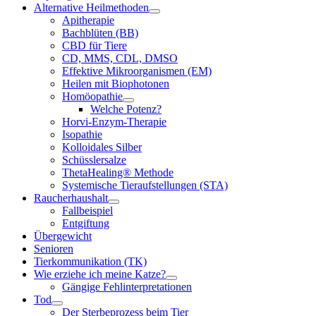
Alternative Heilmethoden
Apitherapie
Bachblüten (BB)
CBD für Tiere
CD, MMS, CDL, DMSO
Effektive Mikroorganismen (EM)
Heilen mit Biophotonen
Homöopathie
Welche Potenz?
Horvi-Enzym-Therapie
Isopathie
Kolloidales Silber
Schüsslersalze
ThetaHealing® Methode
Systemische Tieraufstellungen (STA)
Raucherhaushalt
Fallbeispiel
Entgiftung
Übergewicht
Senioren
Tierkommunikation (TK)
Wie erziehe ich meine Katze?
Gängige Fehlinterpretationen
Tod
Der Sterbeprozess beim Tier