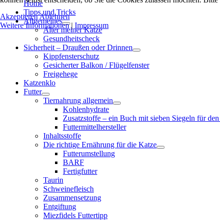
Home
Tipps und Tricks
Akzeptieren
Ablehnen
Allgemeines
Weitere Informationen
|
Impressum
Alter meiner Katze
Gesundheitscheck
Sicherheit – Draußen oder Drinnen
Kippfensterschutz
Gesicherter Balkon / Flügelfenster
Freigehege
Katzenklo
Futter
Tiernahrung allgemein
Kohlenhydrate
Zusatzstoffe – ein Buch mit sieben Siegeln für den
Futtermittelhersteller
Inhaltsstoffe
Die richtige Ernährung für die Katze
Futterumstellung
BARF
Fertigfutter
Taurin
Schweinefleisch
Zusammensetzung
Entgiftung
Miezfidels Futtertipp