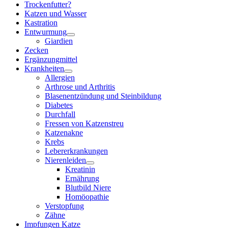
Trockenfutter?
Katzen und Wasser
Kastration
Entwurmung
Giardien
Zecken
Ergänzungmittel
Krankheiten
Allergien
Arthrose und Arthritis
Blasenentzündung und Steinbildung
Diabetes
Durchfall
Fressen von Katzenstreu
Katzenakne
Krebs
Lebererkrankungen
Nierenleiden
Kreatinin
Ernährung
Blutbild Niere
Homöopathie
Verstopfung
Zähne
Impfungen Katze