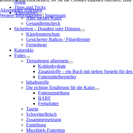
Home
Tipps und Tricks
Akzeptieren
Ablehnen
Allgemeines
Weitere Informationen
|
Impressum
Alter meiner Katze
Gesundheitscheck
Sicherheit – Draußen oder Drinnen
Kippfensterschutz
Gesicherter Balkon / Flügelfenster
Freigehege
Katzenklo
Futter
Tiernahrung allgemein
Kohlenhydrate
Zusatzstoffe – ein Buch mit sieben Siegeln für den
Futtermittelhersteller
Inhaltsstoffe
Die richtige Ernährung für die Katze
Futterumstellung
BARF
Fertigfutter
Taurin
Schweinefleisch
Zusammensetzung
Entgiftung
Miezfidels Futtertipp