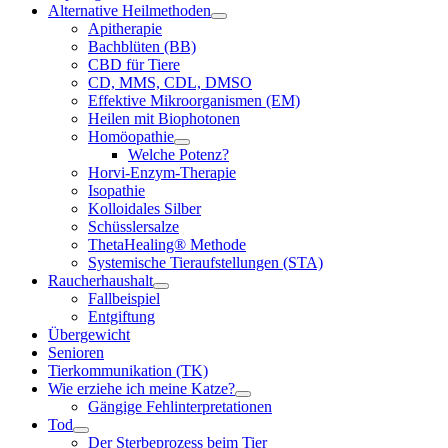
Alternative Heilmethoden
Apitherapie
Bachblüten (BB)
CBD für Tiere
CD, MMS, CDL, DMSO
Effektive Mikroorganismen (EM)
Heilen mit Biophotonen
Homöopathie
Welche Potenz?
Horvi-Enzym-Therapie
Isopathie
Kolloidales Silber
Schüsslersalze
ThetaHealing® Methode
Systemische Tieraufstellungen (STA)
Raucherhaushalt
Fallbeispiel
Entgiftung
Übergewicht
Senioren
Tierkommunikation (TK)
Wie erziehe ich meine Katze?
Gängige Fehlinterpretationen
Tod
Der Sterbeprozess beim Tier