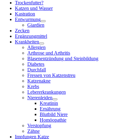
Trockenfutter?
Katzen und Wasser
Kastration
Entwurmung
Giardien
Zecken
Ergänzungmittel
Krankheiten
Allergien
Arthrose und Arthritis
Blasenentzündung und Steinbildung
Diabetes
Durchfall
Fressen von Katzenstreu
Katzenakne
Krebs
Lebererkrankungen
Nierenleiden
Kreatinin
Ernährung
Blutbild Niere
Homöopathie
Verstopfung
Zähne
Impfungen Katze