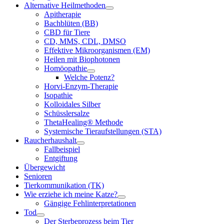
Alternative Heilmethoden
Apitherapie
Bachblüten (BB)
CBD für Tiere
CD, MMS, CDL, DMSO
Effektive Mikroorganismen (EM)
Heilen mit Biophotonen
Homöopathie
Welche Potenz?
Horvi-Enzym-Therapie
Isopathie
Kolloidales Silber
Schüsslersalze
ThetaHealing® Methode
Systemische Tieraufstellungen (STA)
Raucherhaushalt
Fallbeispiel
Entgiftung
Übergewicht
Senioren
Tierkommunikation (TK)
Wie erziehe ich meine Katze?
Gängige Fehlinterpretationen
Tod
Der Sterbeprozess beim Tier