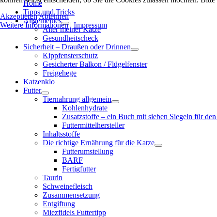
Home
Tipps und Tricks
Akzeptieren
Ablehnen
Allgemeines
Weitere Informationen
|
Impressum
Alter meiner Katze
Gesundheitscheck
Sicherheit – Draußen oder Drinnen
Kippfensterschutz
Gesicherter Balkon / Flügelfenster
Freigehege
Katzenklo
Futter
Tiernahrung allgemein
Kohlenhydrate
Zusatzstoffe – ein Buch mit sieben Siegeln für den
Futtermittelhersteller
Inhaltsstoffe
Die richtige Ernährung für die Katze
Futterumstellung
BARF
Fertigfutter
Taurin
Schweinefleisch
Zusammensetzung
Entgiftung
Miezfidels Futtertipp