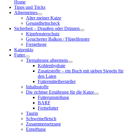
Home
Tipps und Tricks
Allgemeines
Alter meiner Katze
Gesundheitscheck
Sicherheit – Draußen oder Drinnen
Kippfensterschutz
Gesicherter Balkon / Flügelfenster
Freigehege
Katzenklo
Futter
Tiernahrung allgemein
Kohlenhydrate
Zusatzstoffe – ein Buch mit sieben Siegeln für
den Laien
Futtermittelhersteller
Inhaltsstoffe
Die richtige Ernährung für die Katze
Futterumstellung
BARF
Fertigfutter
Taurin
Schweinefleisch
Zusammensetzung
Entgiftung