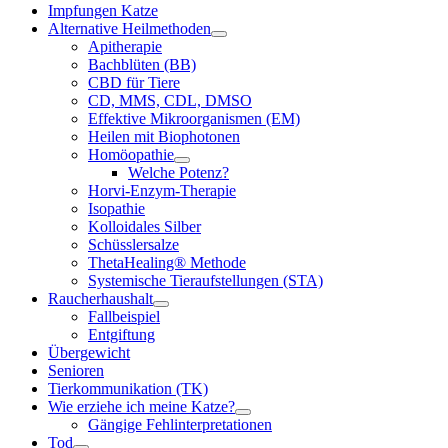
Impfungen Katze
Alternative Heilmethoden
Apitherapie
Bachblüten (BB)
CBD für Tiere
CD, MMS, CDL, DMSO
Effektive Mikroorganismen (EM)
Heilen mit Biophotonen
Homöopathie
Welche Potenz?
Horvi-Enzym-Therapie
Isopathie
Kolloidales Silber
Schüsslersalze
ThetaHealing® Methode
Systemische Tieraufstellungen (STA)
Raucherhaushalt
Fallbeispiel
Entgiftung
Übergewicht
Senioren
Tierkommunikation (TK)
Wie erziehe ich meine Katze?
Gängige Fehlinterpretationen
Tod