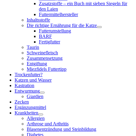
Zusatzstoffe – ein Buch mit sieben Siegeln für
den Laien
Futtermittelhersteller
Inhaltsstoffe
Die richtige Ernährung für die Katze
Futterumstellung
BARF
Fertigfutter
Taurin
Schweinefleisch
Zusammensetzung
Entgiftung
Miezfidels Futtertipp
Trockenfutter?
Katzen und Wasser
Kastration
Entwurmung
Giardien
Zecken
Ergänzungmittel
Krankheiten
Allergien
Arthrose und Arthritis
Blasenentzündung und Steinbildung
Diabetes