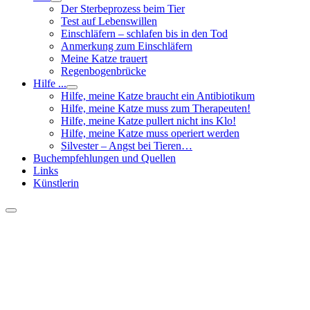
Der Sterbeprozess beim Tier
Test auf Lebenswillen
Einschläfern – schlafen bis in den Tod
Anmerkung zum Einschläfern
Meine Katze trauert
Regenbogenbrücke
Hilfe ...
Hilfe, meine Katze braucht ein Antibiotikum
Hilfe, meine Katze muss zum Therapeuten!
Hilfe, meine Katze pullert nicht ins Klo!
Hilfe, meine Katze muss operiert werden
Silvester – Angst bei Tieren…
Buchempfehlungen und Quellen
Links
Künstlerin