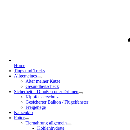
Home
Tipps und Tricks
Allgemeines
Alter meiner Katze
Gesundheitscheck
Sicherheit – Draußen oder Drinnen
Kippfensterschutz
Gesicherter Balkon / Flügelfenster
Freigehege
Katzenklo
Futter
Tiernahrung allgemein
Kohlenhydrate