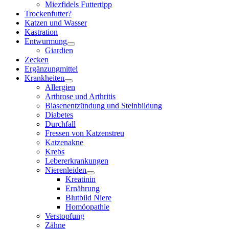
Miezfidels Futtertipp
Trockenfutter?
Katzen und Wasser
Kastration
Entwurmung
Giardien
Zecken
Ergänzungmittel
Krankheiten
Allergien
Arthrose und Arthritis
Blasenentzündung und Steinbildung
Diabetes
Durchfall
Fressen von Katzenstreu
Katzenakne
Krebs
Lebererkrankungen
Nierenleiden
Kreatinin
Ernährung
Blutbild Niere
Homöopathie
Verstopfung
Zähne