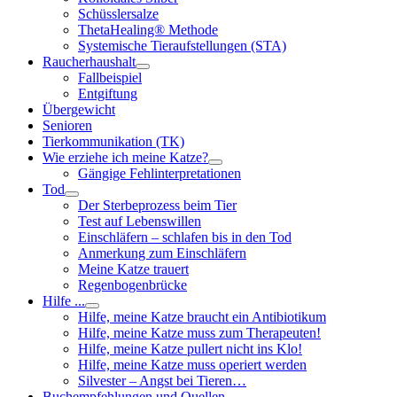
Schüsslersalze
ThetaHealing® Methode
Systemische Tieraufstellungen (STA)
Raucherhaushalt
Fallbeispiel
Entgiftung
Übergewicht
Senioren
Tierkommunikation (TK)
Wie erziehe ich meine Katze?
Gängige Fehlinterpretationen
Tod
Der Sterbeprozess beim Tier
Test auf Lebenswillen
Einschläfern – schlafen bis in den Tod
Anmerkung zum Einschläfern
Meine Katze trauert
Regenbogenbrücke
Hilfe ...
Hilfe, meine Katze braucht ein Antibiotikum
Hilfe, meine Katze muss zum Therapeuten!
Hilfe, meine Katze pullert nicht ins Klo!
Hilfe, meine Katze muss operiert werden
Silvester – Angst bei Tieren…
Buchempfehlungen und Quellen