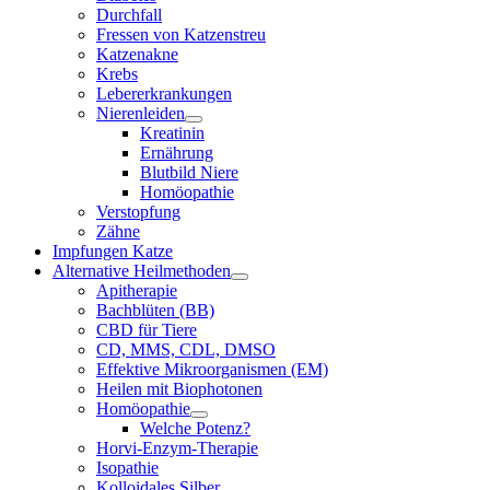
Durchfall
Fressen von Katzenstreu
Katzenakne
Krebs
Lebererkrankungen
Nierenleiden
Kreatinin
Ernährung
Blutbild Niere
Homöopathie
Verstopfung
Zähne
Impfungen Katze
Alternative Heilmethoden
Apitherapie
Bachblüten (BB)
CBD für Tiere
CD, MMS, CDL, DMSO
Effektive Mikroorganismen (EM)
Heilen mit Biophotonen
Homöopathie
Welche Potenz?
Horvi-Enzym-Therapie
Isopathie
Kolloidales Silber