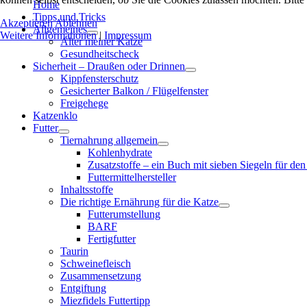
Home
Tipps und Tricks
Akzeptieren
Ablehnen
Allgemeines
Weitere Informationen
|
Impressum
Alter meiner Katze
Gesundheitscheck
Sicherheit – Draußen oder Drinnen
Kippfensterschutz
Gesicherter Balkon / Flügelfenster
Freigehege
Katzenklo
Futter
Tiernahrung allgemein
Kohlenhydrate
Zusatzstoffe – ein Buch mit sieben Siegeln für den
Futtermittelhersteller
Inhaltsstoffe
Die richtige Ernährung für die Katze
Futterumstellung
BARF
Fertigfutter
Taurin
Schweinefleisch
Zusammensetzung
Entgiftung
Miezfidels Futtertipp