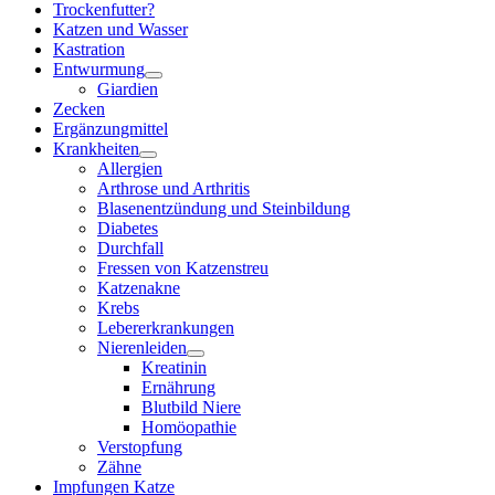
Trockenfutter?
Katzen und Wasser
Kastration
Entwurmung
Giardien
Zecken
Ergänzungmittel
Krankheiten
Allergien
Arthrose und Arthritis
Blasenentzündung und Steinbildung
Diabetes
Durchfall
Fressen von Katzenstreu
Katzenakne
Krebs
Lebererkrankungen
Nierenleiden
Kreatinin
Ernährung
Blutbild Niere
Homöopathie
Verstopfung
Zähne
Impfungen Katze