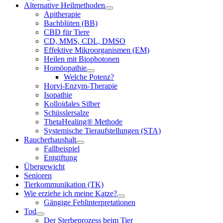
Alternative Heilmethoden
Apitherapie
Bachblüten (BB)
CBD für Tiere
CD, MMS, CDL, DMSO
Effektive Mikroorganismen (EM)
Heilen mit Biophotonen
Homöopathie
Welche Potenz?
Horvi-Enzym-Therapie
Isopathie
Kolloidales Silber
Schüsslersalze
ThetaHealing® Methode
Systemische Tieraufstellungen (STA)
Raucherhaushalt
Fallbeispiel
Entgiftung
Übergewicht
Senioren
Tierkommunikation (TK)
Wie erziehe ich meine Katze?
Gängige Fehlinterpretationen
Tod
Der Sterbeprozess beim Tier