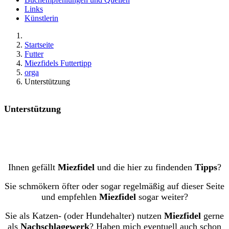
Links
Künstlerin
Startseite
Futter
Miezfidels Futtertipp
orga
Unterstützung
Unterstützung
Ihnen gefällt
Miezfidel
und die hier zu findenden
Tipps
?
Sie schmökern öfter oder sogar regelmäßig auf dieser Seite
und empfehlen
Miezfidel
sogar weiter?
Sie als Katzen- (oder Hundehalter) nutzen
Miezfidel
gerne
als
Nachschlagewerk
? Haben mich eventuell auch schon