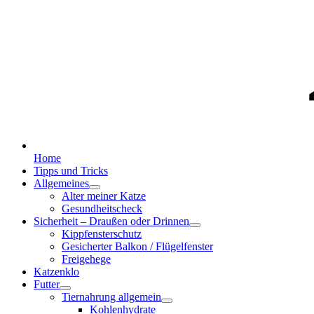
Home
Tipps und Tricks
Allgemeines
Alter meiner Katze
Gesundheitscheck
Sicherheit – Draußen oder Drinnen
Kippfensterschutz
Gesicherter Balkon / Flügelfenster
Freigehege
Katzenklo
Futter
Tiernahrung allgemein
Kohlenhydrate