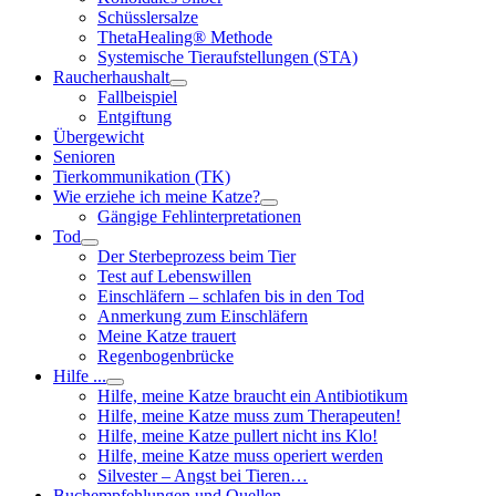
Schüsslersalze
ThetaHealing® Methode
Systemische Tieraufstellungen (STA)
Raucherhaushalt
Fallbeispiel
Entgiftung
Übergewicht
Senioren
Tierkommunikation (TK)
Wie erziehe ich meine Katze?
Gängige Fehlinterpretationen
Tod
Der Sterbeprozess beim Tier
Test auf Lebenswillen
Einschläfern – schlafen bis in den Tod
Anmerkung zum Einschläfern
Meine Katze trauert
Regenbogenbrücke
Hilfe ...
Hilfe, meine Katze braucht ein Antibiotikum
Hilfe, meine Katze muss zum Therapeuten!
Hilfe, meine Katze pullert nicht ins Klo!
Hilfe, meine Katze muss operiert werden
Silvester – Angst bei Tieren…
Buchempfehlungen und Quellen