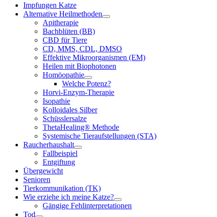
Impfungen Katze
Alternative Heilmethoden
Apitherapie
Bachblüten (BB)
CBD für Tiere
CD, MMS, CDL, DMSO
Effektive Mikroorganismen (EM)
Heilen mit Biophotonen
Homöopathie
Welche Potenz?
Horvi-Enzym-Therapie
Isopathie
Kolloidales Silber
Schüsslersalze
ThetaHealing® Methode
Systemische Tieraufstellungen (STA)
Raucherhaushalt
Fallbeispiel
Entgiftung
Übergewicht
Senioren
Tierkommunikation (TK)
Wie erziehe ich meine Katze?
Gängige Fehlinterpretationen
Tod