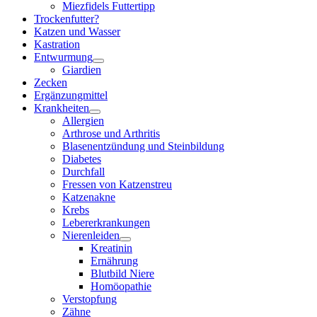
Miezfidels Futtertipp
Trockenfutter?
Katzen und Wasser
Kastration
Entwurmung
Giardien
Zecken
Ergänzungmittel
Krankheiten
Allergien
Arthrose und Arthritis
Blasenentzündung und Steinbildung
Diabetes
Durchfall
Fressen von Katzenstreu
Katzenakne
Krebs
Lebererkrankungen
Nierenleiden
Kreatinin
Ernährung
Blutbild Niere
Homöopathie
Verstopfung
Zähne