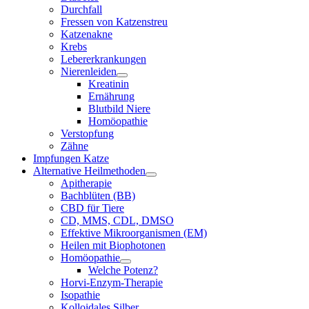
Durchfall
Fressen von Katzenstreu
Katzenakne
Krebs
Lebererkrankungen
Nierenleiden
Kreatinin
Ernährung
Blutbild Niere
Homöopathie
Verstopfung
Zähne
Impfungen Katze
Alternative Heilmethoden
Apitherapie
Bachblüten (BB)
CBD für Tiere
CD, MMS, CDL, DMSO
Effektive Mikroorganismen (EM)
Heilen mit Biophotonen
Homöopathie
Welche Potenz?
Horvi-Enzym-Therapie
Isopathie
Kolloidales Silber