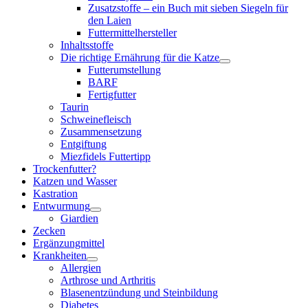
Zusatzstoffe – ein Buch mit sieben Siegeln für
den Laien
Futtermittelhersteller
Inhaltsstoffe
Die richtige Ernährung für die Katze
Futterumstellung
BARF
Fertigfutter
Taurin
Schweinefleisch
Zusammensetzung
Entgiftung
Miezfidels Futtertipp
Trockenfutter?
Katzen und Wasser
Kastration
Entwurmung
Giardien
Zecken
Ergänzungmittel
Krankheiten
Allergien
Arthrose und Arthritis
Blasenentzündung und Steinbildung
Diabetes