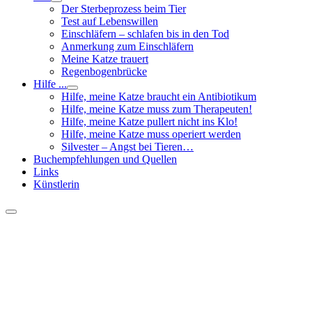
Der Sterbeprozess beim Tier
Test auf Lebenswillen
Einschläfern – schlafen bis in den Tod
Anmerkung zum Einschläfern
Meine Katze trauert
Regenbogenbrücke
Hilfe ...
Hilfe, meine Katze braucht ein Antibiotikum
Hilfe, meine Katze muss zum Therapeuten!
Hilfe, meine Katze pullert nicht ins Klo!
Hilfe, meine Katze muss operiert werden
Silvester – Angst bei Tieren…
Buchempfehlungen und Quellen
Links
Künstlerin