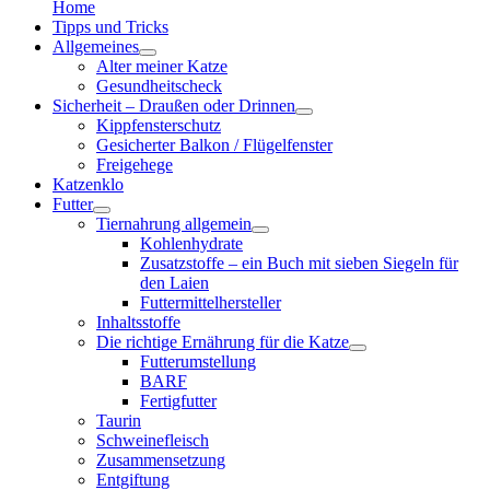
Home
Tipps und Tricks
Allgemeines
Alter meiner Katze
Gesundheitscheck
Sicherheit – Draußen oder Drinnen
Kippfensterschutz
Gesicherter Balkon / Flügelfenster
Freigehege
Katzenklo
Futter
Tiernahrung allgemein
Kohlenhydrate
Zusatzstoffe – ein Buch mit sieben Siegeln für
den Laien
Futtermittelhersteller
Inhaltsstoffe
Die richtige Ernährung für die Katze
Futterumstellung
BARF
Fertigfutter
Taurin
Schweinefleisch
Zusammensetzung
Entgiftung